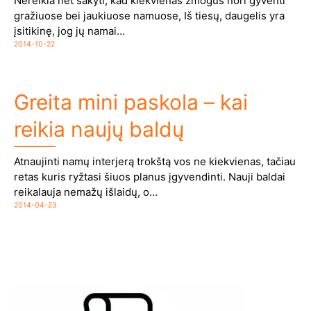
Nereikia net sakyti, kad kiekvienas žmogus nori gyventi
gražiuose bei jaukiuose namuose, Iš tiesų, daugelis yra
įsitikinę, jog jų namai…
2014-10-22
Greita mini paskola – kai
reikia naujų baldų
Atnaujinti namų interjerą trokštą vos ne kiekvienas, tačiau
retas kuris ryžtasi šiuos planus įgyvendinti. Nauji baldai
reikalauja nemažų išlaidų, o…
2014-04-23