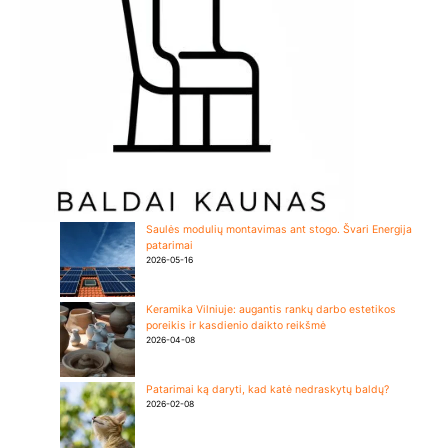
Saulės modulių montavimas ant stogo. Švari Energija
patarimai
2026-05-16
Keramika Vilniuje: augantis rankų darbo estetikos
poreikis ir kasdienio daikto reikšmė
2026-04-08
Patarimai ką daryti, kad katė nedraskytų baldų?
2026-02-08