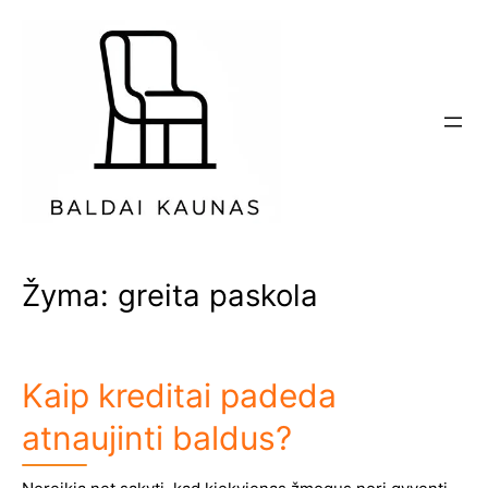
Eiti
prie
turinio
Žyma:
greita paskola
Kaip kreditai padeda
atnaujinti baldus?