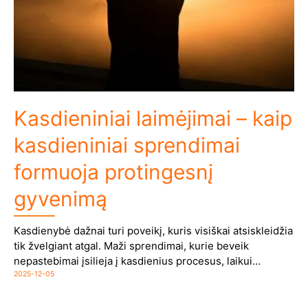
Kasdieniniai laimėjimai – kaip
kasdieniniai sprendimai
formuoja protingesnį
gyvenimą
Kasdienybė dažnai turi poveikį, kuris visiškai atsiskleidžia
tik žvelgiant atgal. Maži sprendimai, kurie beveik
nepastebimai įsilieja į kasdienius procesus, laikui…
2025-12-05