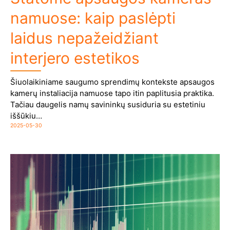
namuose: kaip paslėpti
laidus nepažeidžiant
interjero estetikos
Šiuolaikiniame saugumo sprendimų kontekste apsaugos
kamerų instaliacija namuose tapo itin paplitusia praktika.
Tačiau daugelis namų savininkų susiduria su estetiniu
iššūkiu…
2025-05-30