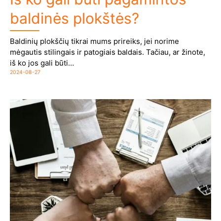
baldinės plokštės?
Baldinių plokščių tikrai mums prireiks, jei norime
mėgautis stilingais ir patogiais baldais. Tačiau, ar žinote,
iš ko jos gali būti…
2024-08-27