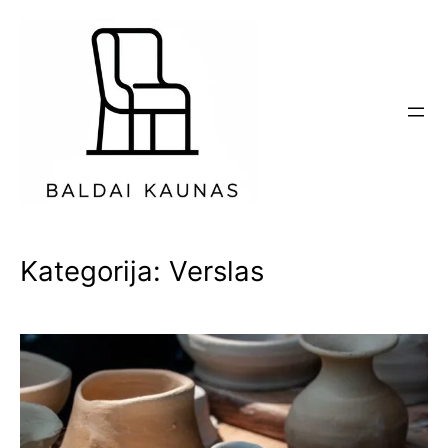
Eiti
prie
turinio
Kategorija:
Verslas