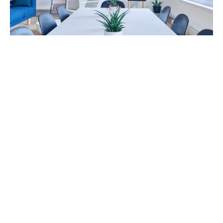
Naujo darbo paieškos baldų
sektoriuje
Svarstote apie naujos darbo vietos paieškas? Jus domina
darbas baldų sektoriuje? Iki šiol šioje srityje dirbate
daugybę metų, tačiau dabartinėje…
2022-10-14