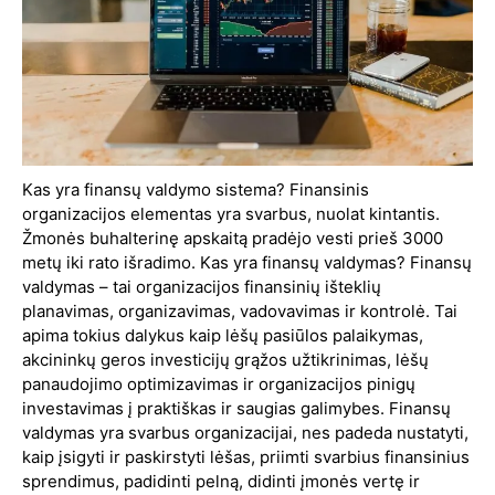
Kas yra finansų valdymo sistema? Finansinis
organizacijos elementas yra svarbus, nuolat kintantis.
Žmonės buhalterinę apskaitą pradėjo vesti prieš 3000
metų iki rato išradimo. Kas yra finansų valdymas? Finansų
valdymas – tai organizacijos finansinių išteklių
planavimas, organizavimas, vadovavimas ir kontrolė. Tai
apima tokius dalykus kaip lėšų pasiūlos palaikymas,
akcininkų geros investicijų grąžos užtikrinimas, lėšų
panaudojimo optimizavimas ir organizacijos pinigų
investavimas į praktiškas ir saugias galimybes. Finansų
valdymas yra svarbus organizacijai, nes padeda nustatyti,
kaip įsigyti ir paskirstyti lėšas, priimti svarbius finansinius
sprendimus, padidinti pelną, didinti įmonės vertę ir