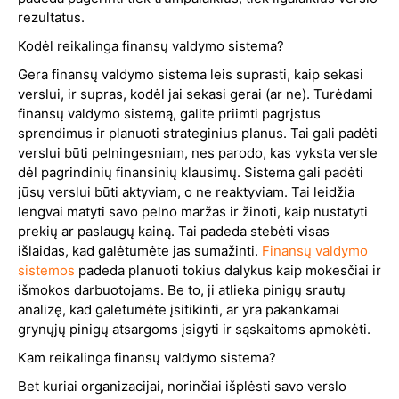
rezultatus.
Kodėl reikalinga finansų valdymo sistema?
Gera finansų valdymo sistema leis suprasti, kaip sekasi
verslui, ir supras, kodėl jai sekasi gerai (ar ne). Turėdami
finansų valdymo sistemą, galite priimti pagrįstus
sprendimus ir planuoti strateginius planus. Tai gali padėti
verslui būti pelningesniam, nes parodo, kas vyksta versle
dėl pagrindinių finansinių klausimų. Sistema gali padėti
jūsų verslui būti aktyviam, o ne reaktyviam. Tai leidžia
lengvai matyti savo pelno maržas ir žinoti, kaip nustatyti
prekių ar paslaugų kainą. Tai padeda stebėti visas
išlaidas, kad galėtumėte jas sumažinti.
Finansų valdymo
sistemos
padeda planuoti tokius dalykus kaip mokesčiai ir
išmokos darbuotojams. Be to, ji atlieka pinigų srautų
analizę, kad galėtumėte įsitikinti, ar yra pakankamai
grynųjų pinigų atsargoms įsigyti ir sąskaitoms apmokėti.
Kam reikalinga finansų valdymo sistema?
Bet kuriai organizacijai, norinčiai išplėsti savo verslo