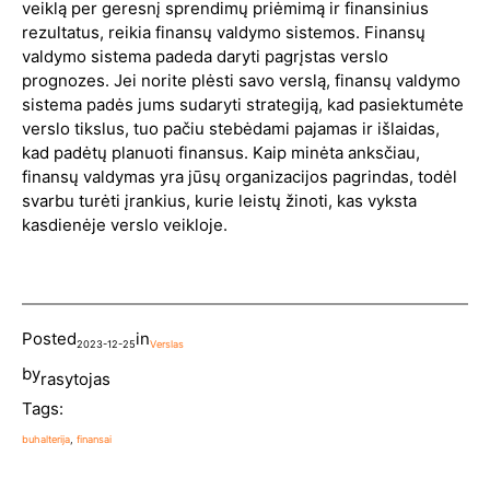
veiklą per geresnį sprendimų priėmimą ir finansinius
rezultatus, reikia finansų valdymo sistemos. Finansų
valdymo sistema padeda daryti pagrįstas verslo
prognozes. Jei norite plėsti savo verslą, finansų valdymo
sistema padės jums sudaryti strategiją, kad pasiektumėte
verslo tikslus, tuo pačiu stebėdami pajamas ir išlaidas,
kad padėtų planuoti finansus. Kaip minėta anksčiau,
finansų valdymas yra jūsų organizacijos pagrindas, todėl
svarbu turėti įrankius, kurie leistų žinoti, kas vyksta
kasdienėje verslo veikloje.
Posted
in
2023-12-25
Verslas
by
rasytojas
Tags:
buhalterija
, 
finansai