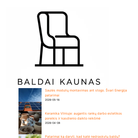
Saulės modulių montavimas ant stogo. Švari Energija
patarimai
2026-05-16
Keramika Vilniuje: augantis rankų darbo estetikos
poreikis ir kasdienio daikto reikšmė
2026-04-08
Patarimai ką daryti, kad katė nedraskytų baldų?