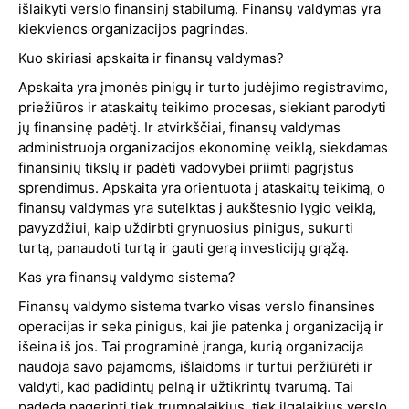
išlaikyti verslo finansinį stabilumą. Finansų valdymas yra
kiekvienos organizacijos pagrindas.
Kuo skiriasi apskaita ir finansų valdymas?
Apskaita yra įmonės pinigų ir turto judėjimo registravimo,
priežiūros ir ataskaitų teikimo procesas, siekiant parodyti
jų finansinę padėtį. Ir atvirkščiai, finansų valdymas
administruoja organizacijos ekonominę veiklą, siekdamas
finansinių tikslų ir padėti vadovybei priimti pagrįstus
sprendimus. Apskaita yra orientuota į ataskaitų teikimą, o
finansų valdymas yra sutelktas į aukštesnio lygio veiklą,
pavyzdžiui, kaip uždirbti grynuosius pinigus, sukurti
turtą, panaudoti turtą ir gauti gerą investicijų grąžą.
Kas yra finansų valdymo sistema?
Finansų valdymo sistema tvarko visas verslo finansines
operacijas ir seka pinigus, kai jie patenka į organizaciją ir
išeina iš jos. Tai programinė įranga, kurią organizacija
naudoja savo pajamoms, išlaidoms ir turtui peržiūrėti ir
valdyti, kad padidintų pelną ir užtikrintų tvarumą. Tai
padeda pagerinti tiek trumpalaikius, tiek ilgalaikius verslo