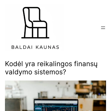
Eiti
prie
turinio
Kodėl yra reikalingos finansų
valdymo sistemos?