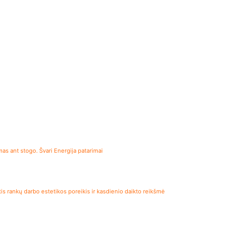
s ant stogo. Švari Energija patarimai
is rankų darbo estetikos poreikis ir kasdienio daikto reikšmė