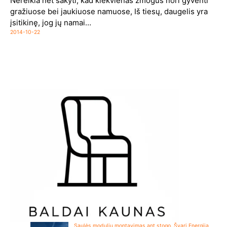
Nereikia net sakyti, kad kiekvienas žmogus nori gyventi
gražiuose bei jaukiuose namuose, Iš tiesų, daugelis yra
įsitikinę, jog jų namai…
2014-10-22
Saulės modulių montavimas ant stogo. Švari Energija