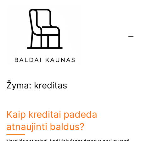
Eiti
prie
turinio
Žyma:
kreditas
Kaip kreditai padeda
atnaujinti baldus?