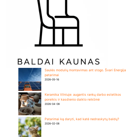
Saulės modulių montavimas ant stogo. Švari Energija
patarimai
2026-05-16
Keramika Vilniuje: augantis rankų darbo estetikos
poreikis ir kasdienio daikto reikšmė
2026-04-08
Patarimai ką daryti, kad katė nedraskytų baldų?
2026-02-08