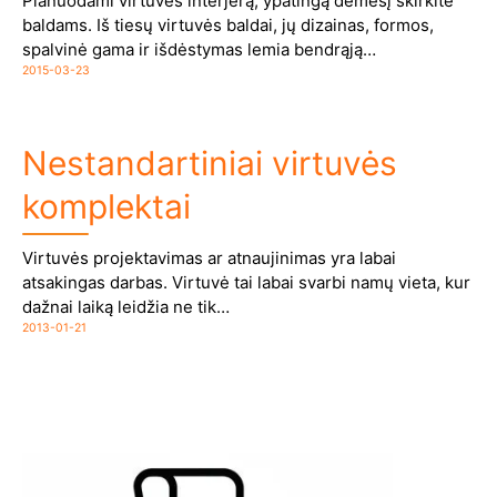
Planuodami virtuvės interjerą, ypatingą dėmesį skirkite
baldams. Iš tiesų virtuvės baldai, jų dizainas, formos,
spalvinė gama ir išdėstymas lemia bendrąją…
2015-03-23
Nestandartiniai virtuvės
komplektai
Virtuvės projektavimas ar atnaujinimas yra labai
atsakingas darbas. Virtuvė tai labai svarbi namų vieta, kur
dažnai laiką leidžia ne tik…
2013-01-21