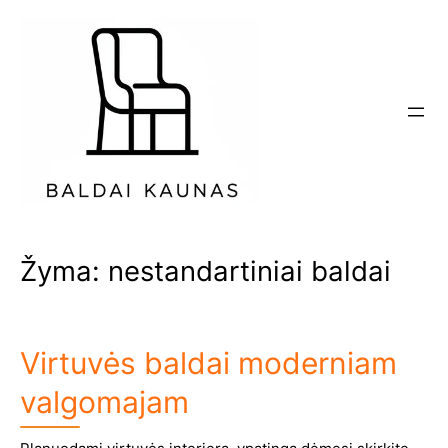
Eiti
prie
turinio
Žyma:
nestandartiniai baldai
Virtuvės baldai moderniam
valgomajam