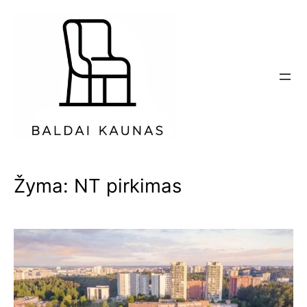
Eiti
prie
turinio
Žyma:
NT pirkimas