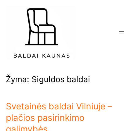
Eiti
prie
turinio
Žyma:
Siguldos baldai
Svetainės baldai Vilniuje –
plačios pasirinkimo
galimybės