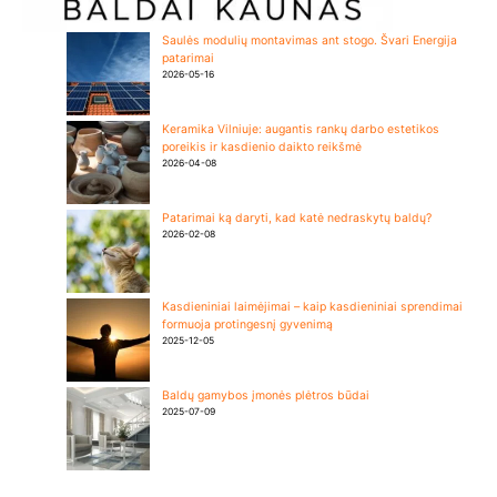
Saulės modulių montavimas ant stogo. Švari Energija
patarimai
2026-05-16
Keramika Vilniuje: augantis rankų darbo estetikos
poreikis ir kasdienio daikto reikšmė
2026-04-08
Patarimai ką daryti, kad katė nedraskytų baldų?
2026-02-08
Kasdieniniai laimėjimai – kaip kasdieniniai sprendimai
formuoja protingesnį gyvenimą
2025-12-05
Baldų gamybos įmonės plėtros būdai
2025-07-09