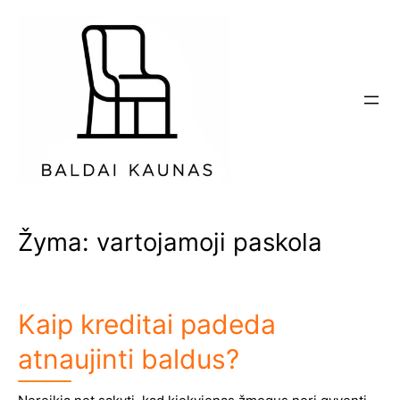
Eiti
prie
turinio
Žyma:
vartojamoji paskola
Kaip kreditai padeda
atnaujinti baldus?