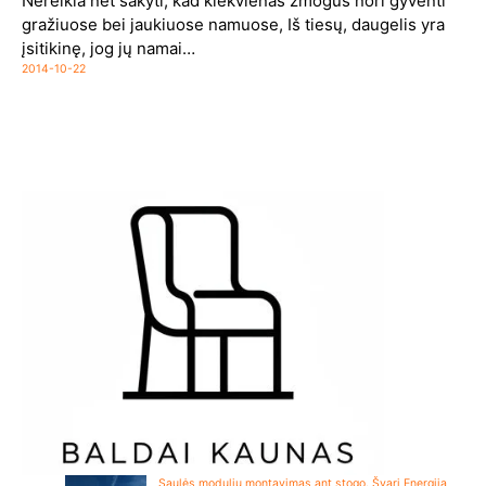
Nereikia net sakyti, kad kiekvienas žmogus nori gyventi
gražiuose bei jaukiuose namuose, Iš tiesų, daugelis yra
įsitikinę, jog jų namai…
2014-10-22
Saulės modulių montavimas ant stogo. Švari Energija