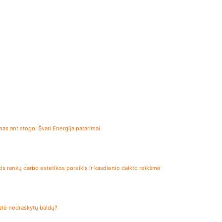
s ant stogo. Švari Energija patarimai
is rankų darbo estetikos poreikis ir kasdienio daikto reikšmė
katė nedraskytų baldų?