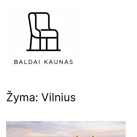
Eiti
prie
turinio
Žyma:
Vilnius