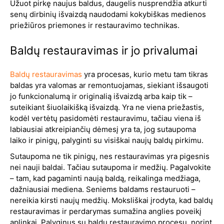
Užuot pirkę naujus baldus, daugelis nusprendžia atkurti
senų dirbinių išvaizdą naudodami kokybiškas medienos
priežiūros priemones ir restauravimo technikas.
Baldų restauravimas ir jo privalumai
Baldų restauravimas
yra procesas, kurio metu tam tikras
baldas yra valomas ar remontuojamas, siekiant išsaugoti
jo funkcionalumą ir originalią išvaizdą arba kaip tik –
suteikiant šiuolaikišką išvaizdą. Yra ne viena priežastis,
kodėl vertėtų pasidomėti restauravimu, tačiau viena iš
labiausiai atkreipiančių dėmesį yra ta, jog sutaupoma
laiko ir pinigų, palyginti su visiškai naujų baldų pirkimu.
Sutaupoma ne tik pinigų, nes restauravimas yra pigesnis
nei nauji baldai. Tačiau sutaupoma ir medžių. Pagalvokite
– tam, kad pagaminti naują baldą, reikalinga medžiaga,
dažniausiai mediena. Seniems baldams restauruoti –
nereikia kirsti naujų medžių. Moksliškai įrodyta, kad baldų
restauravimas ir perdarymas sumažina anglies poveikį
aplinkai. Palyginus su baldų restauravimo procesu, norint