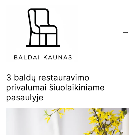
Eiti
prie
turinio
3 baldų restauravimo
privalumai šiuolaikiniame
pasaulyje