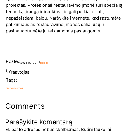
projektas. Profesionali restauravimo įmonė turi specialią
techniką, įrangą ir įrankius, jie gali puikiai dirbti,
nepažeisdami baldų. Naršykite internete, kad rastumėte
patikimiausias restauravimo įmones šalia jūsų ir
pasinaudotumėte jų teikiamomis paslaugomis.
Posted
in
2021-03-30
baldai
by
rasytojas
Tags:
restauravimas
Comments
Parašykite komentarą
El. pašto adresas nebus skelbiamas.
Būtini laukeliai