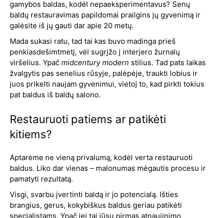
gamybos baldas, kodėl nepaeksperimentavus? Senų
baldų restauravimas papildomai prailgins jų gyvenimą ir
galėsite iš jų gauti dar apie 20 metų.
Mada sukasi ratu, tad tai kas buvo madinga prieš
penkiasdešimtmetį, vėl sugrįžo į interjero žurnalų
viršelius. Ypač
midcentury modern
stilius. Tad pats laikas
žvalgytis pas senelius rūsyje, palėpėje, traukti lobius ir
juos prikelti naujam gyvenimui, vietoj to, kad pirkti tokius
pat baldus iš baldų salono.
Restauruoti patiems ar patikėti
kitiems?
Aptarėme ne vieną privalumą, kodėl verta restauruoti
baldus. Liko dar vienas – malonumas mėgautis procesu ir
pamatyti rezultatą.
Visgi, svarbu įvertinti baldą ir jo potencialą. Išties
brangius, gerus, kokybiškus baldus geriau patikėti
specialistams. Ypač jei tai jūsų pirmas atnaujinimo