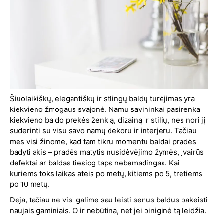
Šiuolaikiškų, elegantiškų ir stlingų baldų turėjimas yra
kiekvieno žmogaus svajonė. Namų savininkai pasirenka
kiekvieno baldo prekės ženklą, dizainą ir stilių, nes nori jį
suderinti su visu savo namų dekoru ir interjeru. Tačiau
mes visi žinome, kad tam tikru momentu baldai pradės
badyti akis – pradės matytis nusidėvėjimo žymės, įvairūs
defektai ar baldas tiesiog taps nebemadingas. Kai
kuriems toks laikas ateis po metų, kitiems po 5, tretiems
po 10 metų.
Deja, tačiau ne visi galime sau leisti senus baldus pakeisti
naujais gaminiais. O ir nebūtina, net jei piniginė tą leidžia.