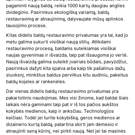
pagaminti naują baldą, reikia 1000 kartų daugiau anglies
dvideginio. Pasirinkus ekologišką variantą, baldų
restauravimą ar atnaujinimą, dalyvaujate mūsų aplinkos
tausojimo procese.
Kitas didelis baldų restauravimo privalumas yra tai, kad jo
metu galima sukurti visiškai naują stilių. Atlikdami
restauravimo procesą, baldams suteikiamas visiškai
naujas gyvenimas ir išvaizda, taip pat išsaugoma jo vertė.
Naują išvaizdą galima suteikti įvairiais būdais, pavyzdžiui,
pasirinkus dažyti kita spalva arba kaip tik pašalinus dažų
sluoksnį, minkštus baldus pervilkus kitu audiniu, pakeitus
baldų kojeles ar rankenėles.
Dar vienas didelis baldų restauravimo privalumas yra
pakartotinis naudojimas. Mes visi žinome, kad baldai šiais
laikais nėra gaminami taip pat ir iš tos pačios aukštos
kokybės medienos, kaip ir anksčiau. Technologijos
keičiasi. Todėl jei turite kokybišką, geros medienos ar
dizainerio kurtą baldą, patartina skirti jam dėmesio ir
atnaujinti seną kūrinį, nei pirkti naują. Net jei tai masinės