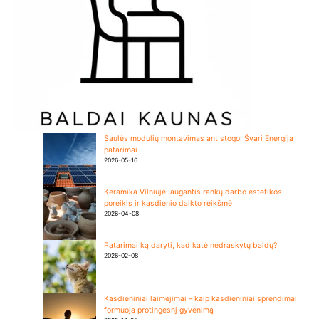
Saulės modulių montavimas ant stogo. Švari Energija
patarimai
2026-05-16
Keramika Vilniuje: augantis rankų darbo estetikos
poreikis ir kasdienio daikto reikšmė
2026-04-08
Patarimai ką daryti, kad katė nedraskytų baldų?
2026-02-08
Kasdieniniai laimėjimai – kaip kasdieniniai sprendimai
formuoja protingesnį gyvenimą