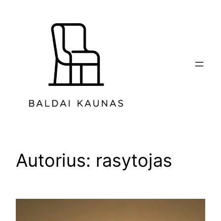
Eiti
prie
turinio
Autorius:
rasytojas