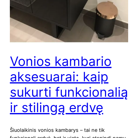
Vonios kambario
aksesuarai: kaip
sukurti funkcionalią
ir stilingą erdvę
Šiuolaikinis vonios kambarys – tai ne tik
funkcionali erdvė, bet ir vieta, kuri atspindi namų