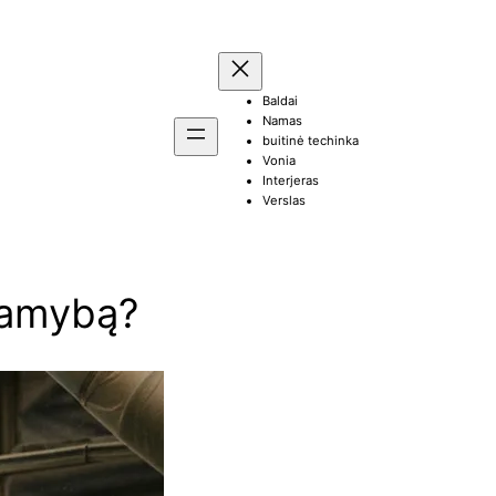
Baldai
Namas
buitinė techinka
Vonia
Interjeras
Verslas
 gamybą?