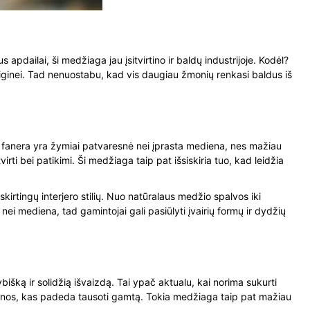
pdailai, ši medžiaga jau įsitvirtino ir baldų industrijoje. Kodėl?
iniginei. Tad nenuostabu, kad vis daugiau žmonių renkasi baldus iš
os fanera yra žymiai patvaresnė nei įprasta mediena, nes mažiau
irti bei patikimi. Ši medžiaga taip pat išsiskiria tuo, kad leidžia
kirtingų interjero stilių. Nuo natūralaus medžio spalvos iki
ei mediena, tad gamintojai gali pasiūlyti įvairių formų ir dydžių
išką ir solidžią išvaizdą. Tai ypač aktualu, kai norima sukurti
enos, kas padeda tausoti gamtą. Tokia medžiaga taip pat mažiau