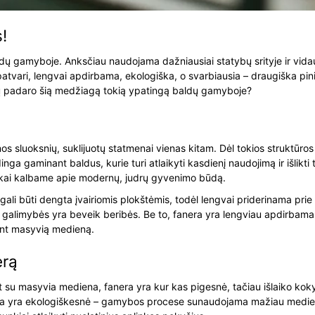
!
dų gamyboje. Anksčiau naudojama dažniausiai statybų srityje ir vidaus a
ra patvari, lengvai apdirbama, ekologiška, o svarbiausia – draugiška p
krųjų padaro šią medžiagą tokią ypatingą baldų gamyboje?
os sluoksnių, suklijuotų statmenai vienas kitam. Dėl tokios struktūr
a gaminant baldus, kurie turi atlaikyti kasdienį naudojimą ir išlikti tv
lu, kai kalbame apie modernų, judrų gyvenimo būdą.
gali būti dengta įvairiomis plokštėmis, todėl lengvai priderinama prie s
 galimybės yra beveik beribės. Be to, fanera yra lengviau apdirbama n
ant masyvią medieną.
erą
 su masyvia mediena, fanera yra kur kas pigesnė, tačiau išlaiko kokyb
gamyba yra ekologiškesnė – gamybos procese sunaudojama mažiau medi