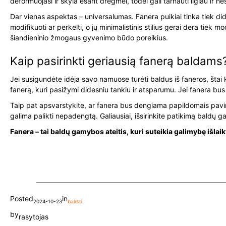
deformuojasi ir skyla esant drėgmei, todėl gali tarnauti ilgiau ir ne
Dar vienas aspektas – universalumas. Fanera puikiai tinka tiek di
modifikuoti ar perkelti, o jų minimalistinis stilius gerai dera tiek
šiandieninio žmogaus gyvenimo būdo poreikius.
Kaip pasirinkti geriausią fanerą baldams
Jei susigundėte idėja savo namuose turėti baldus iš faneros, štai
fanerą, kuri pasižymi didesniu tankiu ir atsparumu. Jei fanera bu
Taip pat apsvarstykite, ar fanera bus dengiama papildomais pavirši
galima palikti nepadengtą. Galiausiai, išsirinkite patikimą baldų
Fanera – tai baldų gamybos ateitis, kuri suteikia galimybę išlaik
Posted
in
2024-10-23
baldai
by
rasytojas