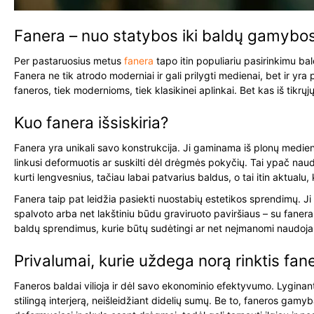
Fanera – nuo statybos iki baldų gamybos
Per pastaruosius metus
fanera
tapo itin populiariu pasirinkimu bal
Fanera ne tik atrodo moderniai ir gali prilygti medienai, bet ir y
faneros, tiek modernioms, tiek klasikinei aplinkai. Bet kas iš ti
Kuo fanera išsiskiria?
Fanera yra unikali savo konstrukcija. Ji gaminama iš plonų medien
linkusi deformuotis ar suskilti dėl drėgmės pokyčių. Tai ypač nauding
kurti lengvesnius, tačiau labai patvarius baldus, o tai itin aktua
Fanera taip pat leidžia pasiekti nuostabių estetikos sprendimų. Ji 
spalvoto arba net lakštiniu būdu graviruoto paviršiaus – su fanera
baldų sprendimus, kurie būtų sudėtingi ar net neįmanomi naudoj
Privalumai, kurie uždega norą rinktis fan
Faneros baldai vilioja ir dėl savo ekonominio efektyvumo. Lyginant
stilingą interjerą, neišleidžiant didelių sumų. Be to, faneros 