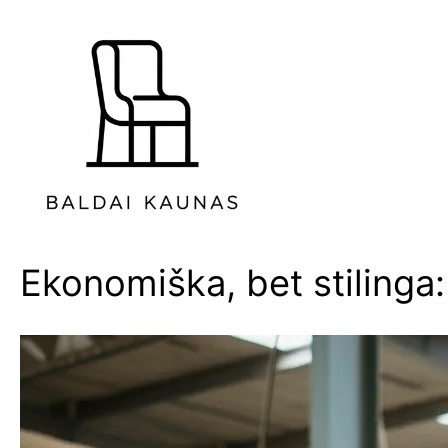
Eiti
prie
turinio
Ekonomiška, bet stilinga