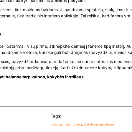
sunkiai atlaikyti nuolatinius aplinkos pokyčius.
deliems, tiek mažiems baldams. Ji naudojama spintelių, stalų, lovų ir
 modernaus, tiek tradicinio interjero aplinkoje. Tai reiškia, kad fanera
?
 keli patarimai. Visų pirma, atkreipkite dėmesį į faneros tipą ir st
s naudojama vietose, kuriose gali būti drėgmės (pavyzdžiui, vonios ka
ais, pavyzdžiui, laminatu ar dažoma. Jei norite natūralios medienos i
 gamintoją arba medžiagų tiekėją, kad užtikrintumėte kokybę ir ilgaam
yti balansą tarp kainos, kokybės ir stiliaus.
Tags:
baldų gamyba
, 
fanera
, 
statybinės medžiagos