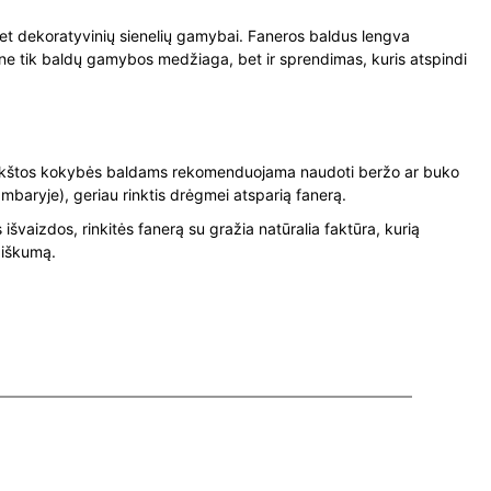
 net dekoratyvinių sienelių gamybai. Faneros baldus lengva
 yra ne tik baldų gamybos medžiaga, bet ir sprendimas, kuris atspindi
orį. Aukštos kokybės baldams rekomenduojama naudoti beržo ar buko
mbaryje), geriau rinktis drėgmei atsparią fanerą.
švaizdos, rinkitės fanerą su gražia natūralia faktūra, kurią
žiškumą.