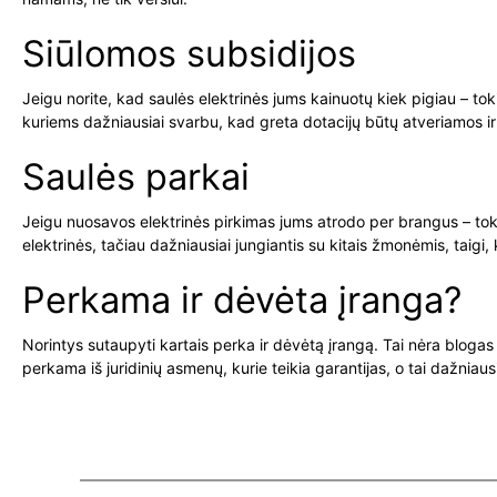
Siūlomos subsidijos
Jeigu norite, kad saulės elektrinės jums kainuotų kiek pigiau – tok
kuriems dažniausiai svarbu, kad greta dotacijų būtų atveriamos ir
Saulės parkai
Jeigu nuosavos elektrinės pirkimas jums atrodo per brangus – tokiu
elektrinės, tačiau dažniausiai jungiantis su kitais žmonėmis, taig
Perkama ir dėvėta įranga?
Norintys sutaupyti kartais perka ir dėvėtą įrangą. Tai nėra blogas 
perkama iš juridinių asmenų, kurie teikia garantijas, o tai dažniau