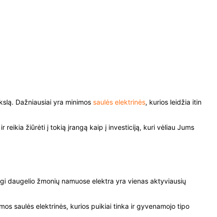
ikslą. Dažniausiai yra minimos
saulės elektrinės
, kurios leidžia itin
reikia žiūrėti į tokią įrangą kaip į investiciją, kuri vėliau Jums
adangi daugelio žmonių namuose elektra yra vienas aktyviausių
imos saulės elektrinės, kurios puikiai tinka ir gyvenamojo tipo