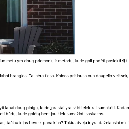
iuo metu yra daug priemonių ir metodų, kurie gali padėti pasiekti šį t
abai brangios. Tai nėra tiesa. Kainos priklauso nuo daugelio veiksnių ir 
upyti labai daug pinigų, kurie įprastai yra skirti elektrai sumokėti. K
škoti būdų, kurie galėtų bent jau kiek sumažinti sąskaitas.
as, tačiau ir jas beveik panaikina? Tokiu atveju ir yra dažniausiai min