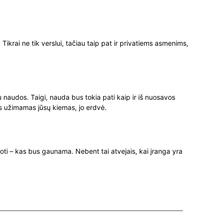
Tikrai ne tik verslui, tačiau taip pat ir privatiems asmenims,
 naudos. Taigi, nauda bus tokia pati kaip ir iš nuosavos
bus užimamas jūsų kiemas, jo erdvė.
inoti – kas bus gaunama. Nebent tai atvejais, kai įranga yra