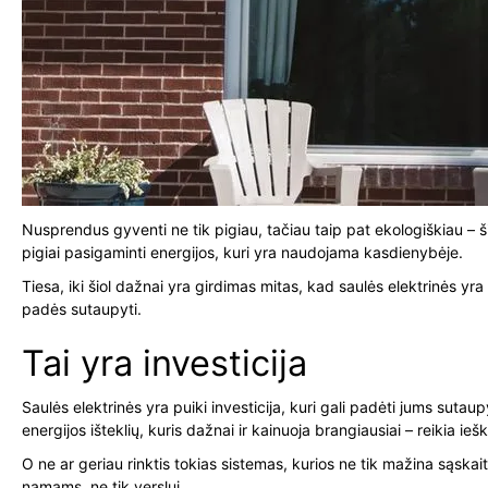
Nusprendus gyventi ne tik pigiau, tačiau taip pat ekologiškiau – š
pigiai pasigaminti energijos, kuri yra naudojama kasdienybėje.
Tiesa, iki šiol dažnai yra girdimas mitas, kad saulės elektrinės yra l
padės sutaupyti.
Tai yra investicija
Saulės elektrinės yra puiki investicija, kuri gali padėti jums suta
energijos išteklių, kuris dažnai ir kainuoja brangiausiai – reikia ie
O ne ar geriau rinktis tokias sistemas, kurios ne tik mažina sąskait
namams, ne tik verslui.