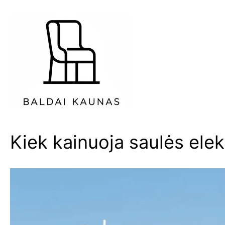
Eiti
prie
turinio
Kiek kainuoja saulės elek