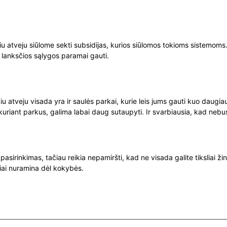
iu atveju siūlome sekti subsidijas, kurios siūlomos tokioms sistemoms. 
 lanksčios sąlygos paramai gauti.
 atveju visada yra ir saulės parkai, kurie leis jums gauti kuo daugiau
i, kuriant parkus, galima labai daug sutaupyti. Ir svarbiausia, kad ne
pasirinkimas, tačiau reikia nepamiršti, kad ne visada galite tiksliai ž
siai nuramina dėl kokybės.