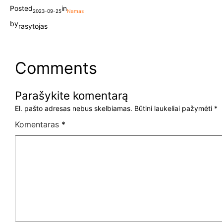
Posted
in
2023-09-25
Namas
by
rasytojas
Comments
Parašykite komentarą
El. pašto adresas nebus skelbiamas.
Būtini laukeliai pažymėti
*
Komentaras
*