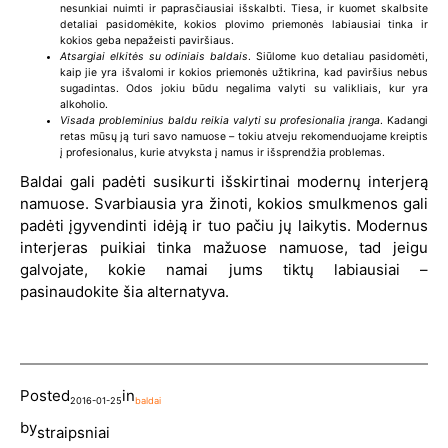
nesunkiai nuimti ir paprasčiausiai išskalbti. Tiesa, ir kuomet skalbsite
detaliai pasidomėkite, kokios plovimo priemonės labiausiai tinka ir
kokios geba nepažeisti paviršiaus.
Atsargiai elkitės su odiniais baldais
. Siūlome kuo detaliau pasidomėti,
kaip jie yra išvalomi ir kokios priemonės užtikrina, kad paviršius nebus
sugadintas. Odos jokiu būdu negalima valyti su valikliais, kur yra
alkoholio.
Visada probleminius baldu reikia valyti su profesionalia įranga
. Kadangi
retas mūsų ją turi savo namuose – tokiu atveju rekomenduojame kreiptis
į profesionalus, kurie atvyksta į namus ir išsprendžia problemas.
Baldai gali padėti susikurti išskirtinai modernų interjerą
namuose. Svarbiausia yra žinoti, kokios smulkmenos gali
padėti įgyvendinti idėją ir tuo pačiu jų laikytis. Modernus
interjeras puikiai tinka mažuose namuose, tad jeigu
galvojate, kokie namai jums tiktų labiausiai –
pasinaudokite šia alternatyva.
Posted
in
2016-01-25
baldai
by
straipsniai