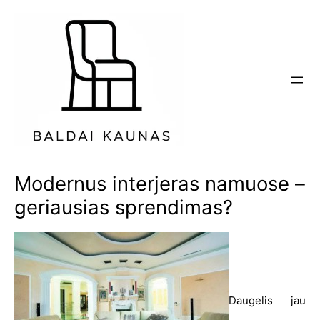
Eiti
prie
turinio
Modernus interjeras namuose –
geriausias sprendimas?
Daugelis jau