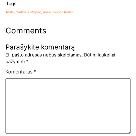
Tags:
baldai
, 
modernus interjeras
, 
namai
, 
prekyba baldais
Comments
Parašykite komentarą
El. pašto adresas nebus skelbiamas.
Būtini laukeliai
pažymėti
*
Komentaras
*