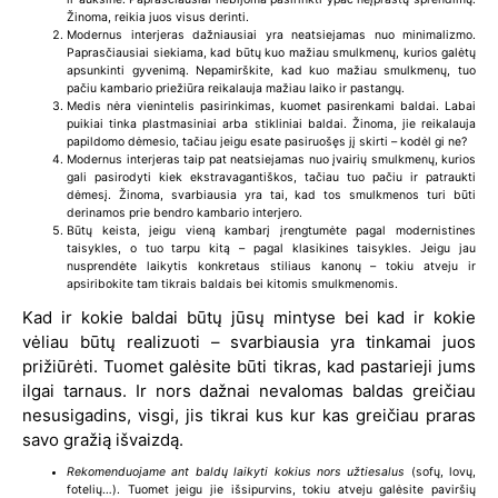
Žinoma, reikia juos visus derinti.
Modernus interjeras dažniausiai yra neatsiejamas nuo minimalizmo.
Paprasčiausiai siekiama, kad būtų kuo mažiau smulkmenų, kurios galėtų
apsunkinti gyvenimą. Nepamirškite, kad kuo mažiau smulkmenų, tuo
pačiu kambario priežiūra reikalauja mažiau laiko ir pastangų.
Medis nėra vienintelis pasirinkimas, kuomet pasirenkami baldai. Labai
puikiai tinka plastmasiniai arba stikliniai baldai. Žinoma, jie reikalauja
papildomo dėmesio, tačiau jeigu esate pasiruošęs jį skirti – kodėl gi ne?
Modernus interjeras taip pat neatsiejamas nuo įvairių smulkmenų, kurios
gali pasirodyti kiek ekstravagantiškos, tačiau tuo pačiu ir patraukti
dėmesį. Žinoma, svarbiausia yra tai, kad tos smulkmenos turi būti
derinamos prie bendro kambario interjero.
Būtų keista, jeigu vieną kambarį įrengtumėte pagal modernistines
taisykles, o tuo tarpu kitą – pagal klasikines taisykles. Jeigu jau
nusprendėte laikytis konkretaus stiliaus kanonų – tokiu atveju ir
apsiribokite tam tikrais baldais bei kitomis smulkmenomis.
Kad ir kokie baldai būtų jūsų mintyse bei kad ir kokie
vėliau būtų realizuoti – svarbiausia yra tinkamai juos
prižiūrėti. Tuomet galėsite būti tikras, kad pastarieji jums
ilgai tarnaus. Ir nors dažnai nevalomas baldas greičiau
nesusigadins, visgi, jis tikrai kus kur kas greičiau praras
savo gražią išvaizdą.
Rekomenduojame ant baldų laikyti kokius nors užtiesalus
(sofų, lovų,
fotelių…). Tuomet jeigu jie išsipurvins, tokiu atveju galėsite paviršių