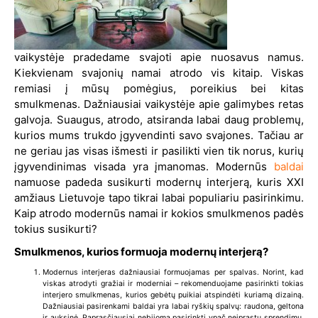
vaikystėje pradedame svajoti apie nuosavus namus.
Kiekvienam svajonių namai atrodo vis kitaip. Viskas
remiasi į mūsų pomėgius, poreikius bei kitas
smulkmenas. Dažniausiai vaikystėje apie galimybes retas
galvoja. Suaugus, atrodo, atsiranda labai daug problemų,
kurios mums trukdo įgyvendinti savo svajones. Tačiau ar
ne geriau jas visas išmesti ir pasilikti vien tik norus, kurių
įgyvendinimas visada yra įmanomas. Modernūs
baldai
namuose padeda susikurti modernų interjerą, kuris XXI
amžiaus Lietuvoje tapo tikrai labai populiariu pasirinkimu.
Kaip atrodo modernūs namai ir kokios smulkmenos padės
tokius susikurti?
Smulkmenos, kurios formuoja modernų interjerą?
Modernus interjeras dažniausiai formuojamas per spalvas. Norint, kad
viskas atrodyti gražiai ir moderniai – rekomenduojame pasirinkti tokias
interjero smulkmenas, kurios gebėtų puikiai atspindėti kuriamą dizainą.
Dažniausiai pasirenkami baldai yra labai ryškių spalvų: raudona, geltona
ir auksinė. Paprasčiausiai nebijoma pasirinkti ypač neįprastų sprendimų.