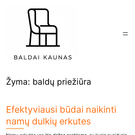
Eiti
prie
turinio
Žyma:
baldų priežiūra
Efektyviausi būdai naikinti
namų dulkių erkutes