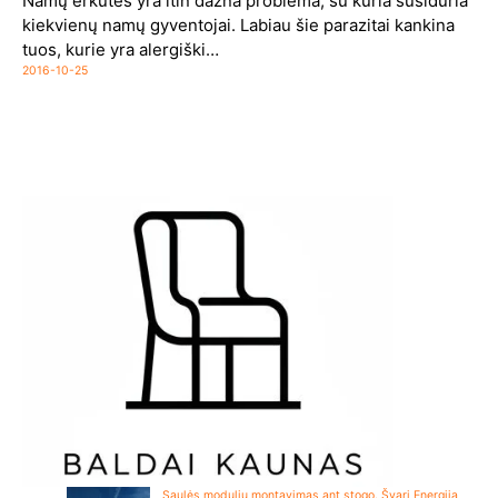
Namų erkutės yra itin dažna problema, su kuria susiduria
kiekvienų namų gyventojai. Labiau šie parazitai kankina
tuos, kurie yra alergiški…
2016-10-25
Saulės modulių montavimas ant stogo. Švari Energija