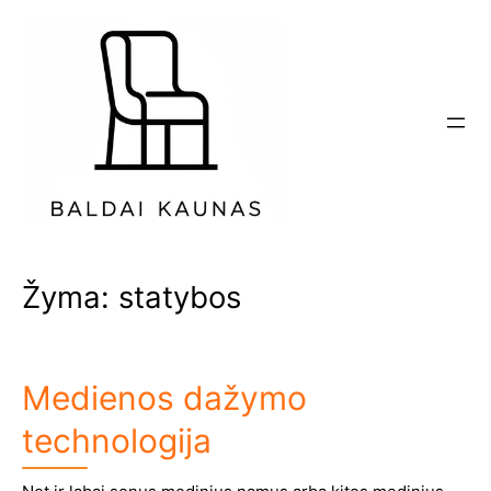
Eiti
prie
turinio
Žyma:
statybos
Medienos dažymo
technologija