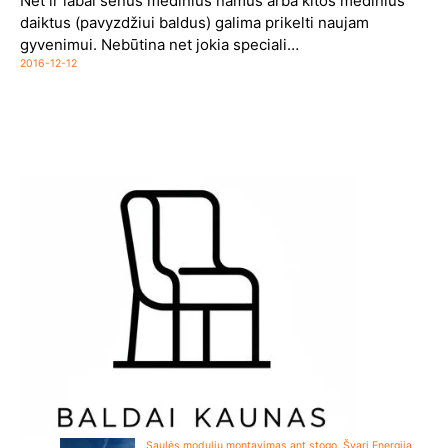
Net ir labai senus medinius namus arba kitos medinius
daiktus (pavyzdžiui baldus) galima prikelti naujam
gyvenimui. Nebūtina net jokia speciali…
2016-12-12
Saulės modulių montavimas ant stogo. Švari Energija