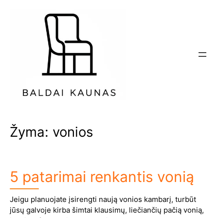
Eiti
prie
turinio
Žyma:
vonios
5 patarimai renkantis vonią
Jeigu planuojate įsirengti naują vonios kambarį, turbūt
jūsų galvoje kirba šimtai klausimų, liečiančių pačią vonią,