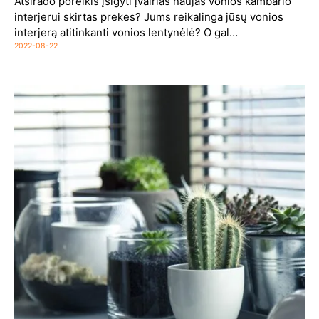
Atsirado poreikis įsigyti įvairias naujas vonios kambario
interjerui skirtas prekes? Jums reikalinga jūsų vonios
interjerą atitinkanti vonios lentynėlė? O gal…
2022-08-22