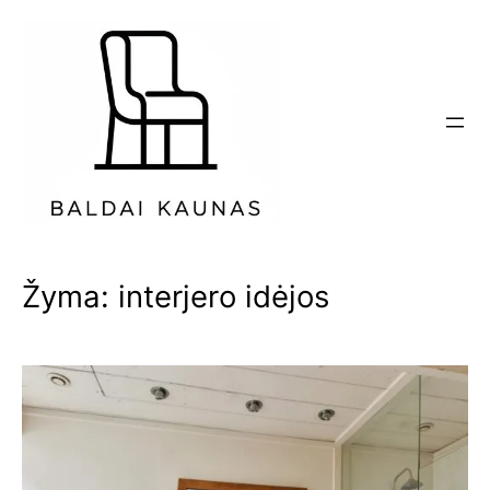
Eiti
prie
turinio
Žyma:
interjero idėjos