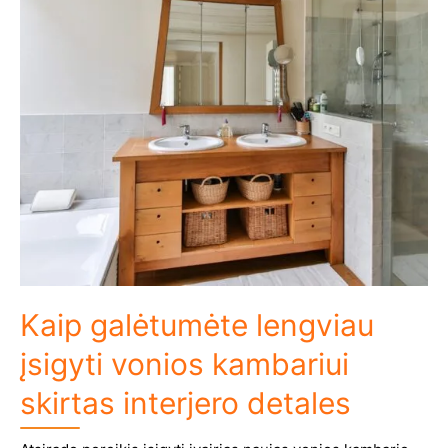
Kaip galėtumėte lengviau
įsigyti vonios kambariui
skirtas interjero detales