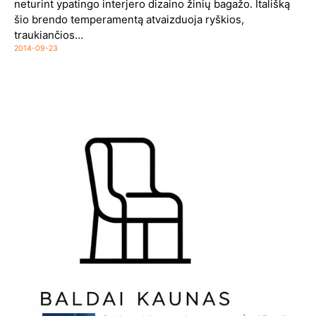
neturint ypatingo interjero dizaino žinių bagažo. Itališką
šio brendo temperamentą atvaizduoja ryškios,
traukiančios…
2014-09-23