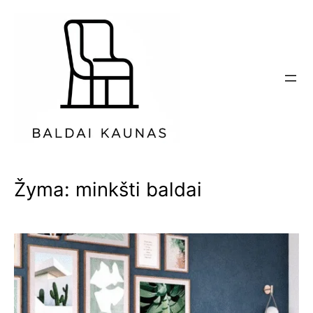
Eiti
prie
turinio
Žyma:
minkšti baldai