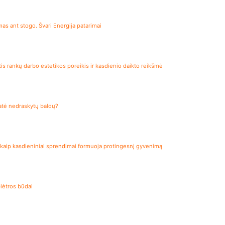
s ant stogo. Švari Energija patarimai
is rankų darbo estetikos poreikis ir kasdienio daikto reikšmė
katė nedraskytų baldų?
– kaip kasdieniniai sprendimai formuoja protingesnį gyvenimą
lėtros būdai