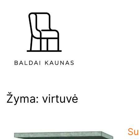
Eiti
prie
turinio
Žyma:
virtuvė
Su