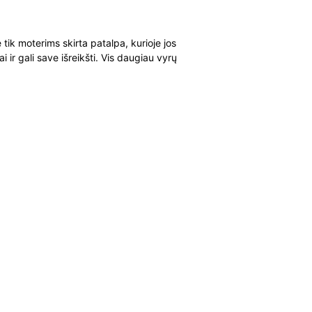
s
e tik moterims skirta patalpa, kurioje jos
ai ir gali save išreikšti. Vis daugiau vyrų