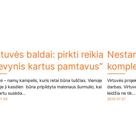
rtuvės baldai: pirkti reikia
Nestan
evynis kartus pamtavus”
komple
vė – namų kampelis, kuris retai būna tuščias. Vienoje
Virtuvės proje
je ji kasdien būna pripildyta malonaus šurmulio, kai
darbas. Virtuv
kartu susėda…
leidžia ne tik…
1-24
2013-01-21