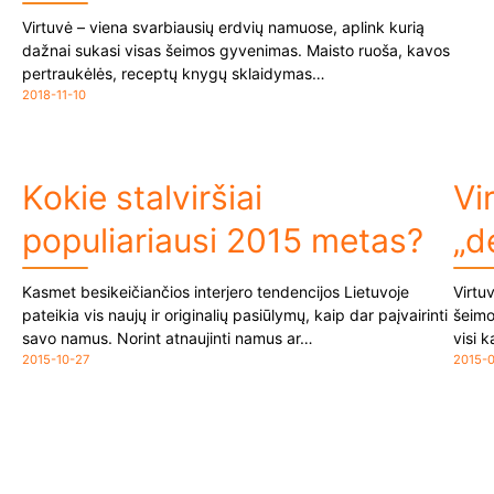
Virtuvė – viena svarbiausių erdvių namuose, aplink kurią
dažnai sukasi visas šeimos gyvenimas. Maisto ruoša, kavos
pertraukėlės, receptų knygų sklaidymas…
2018-11-10
Kokie stalviršiai
Vi
populiariausi 2015 metas?
„d
Kasmet besikeičiančios interjero tendencijos Lietuvoje
Virtu
pateikia vis naujų ir originalių pasiūlymų, kaip dar paįvairinti
šeimo
savo namus. Norint atnaujinti namus ar…
visi 
2015-10-27
2015-0