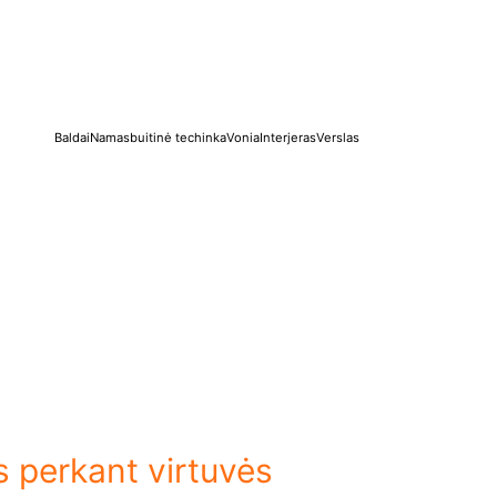
Baldai
Namas
buitinė techinka
Vonia
Interjeras
Verslas
s perkant virtuvės