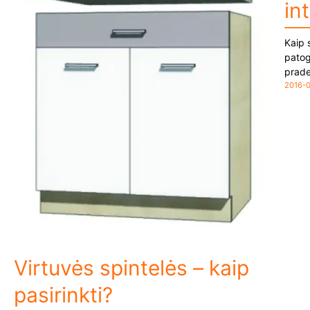
in
Kaip s
patog
prad
2016-
Virtuvės spintelės – kaip
pasirinkti?