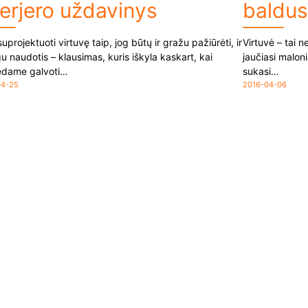
terjero uždavinys
baldu
uprojektuoti virtuvę taip, jog būtų ir gražu pažiūrėti, ir
Virtuvė – tai n
u naudotis – klausimas, kuris iškyla kaskart, kai
jaučiasi maloni
edame galvoti…
sukasi…
04-25
2016-04-06